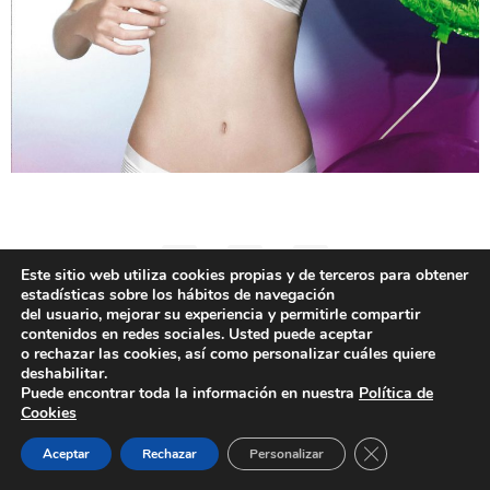
Este sitio web utiliza cookies propias y de terceros para obtener
estadísticas sobre los hábitos de navegación
del usuario, mejorar su experiencia y permitirle compartir
contenidos en redes sociales. Usted puede aceptar
o rechazar las cookies, así como personalizar cuáles quiere
deshabilitar.
Aviso Legal
Política de Cookies
Puede encontrar toda la información en nuestra
Política de
Política de Privacidad
2025 - All rights reserved
Cookies
Cerrar el banner
Aceptar
Rechazar
Personalizar