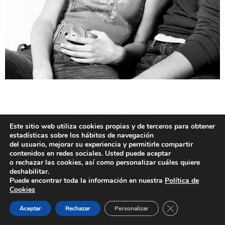
Este sitio web utiliza cookies propias y de terceros para obtener
estadísticas sobre los hábitos de navegación
del usuario, mejorar su experiencia y permitirle compartir
contenidos en redes sociales. Usted puede aceptar
o rechazar las cookies, así como personalizar cuáles quiere
deshabilitar.
Aviso Legal
Política de Cookies
Puede encontrar toda la información en nuestra
Política de
Política de Privacidad
2025 - All rights reserved
Cookies
Cerrar el banner
Aceptar
Rechazar
Personalizar